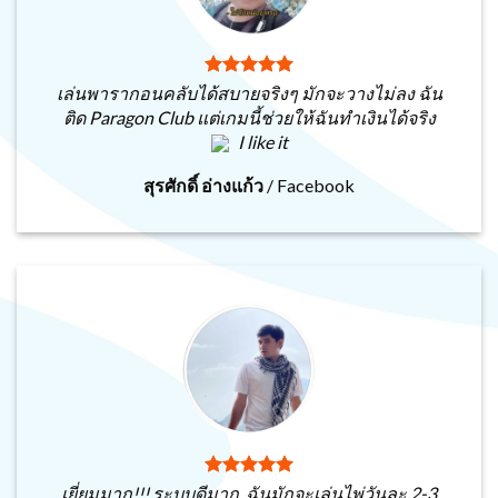
เล่นพารากอนคลับได้สบายจริงๆ มักจะวางไม่ลง ฉัน
ติด Paragon Club แต่เกมนี้ช่วยให้ฉันทำเงินได้จริง
I like it
สุรศักดิ์ อ่างแก้ว
/
Facebook
เยี่ยมมาก!!! ระบบดีมาก. ฉันมักจะเล่นไพ่วันละ 2-3