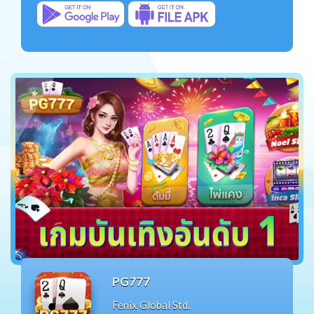
PG777
Fenix Global Std.