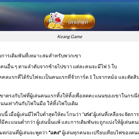
Keang Game
ะดับการเดิมพันที่เหมาะสมสำหรับพวกเขา
เล่นคนอื่น ๆ ตามลำดับจากซ้ายไปขวา แต่ละคนจะมีไพ่ 5 ใบ
บุคคลแรกที่ได้รับไพ่จะเป็นคนแรกที่จั่วการ์ด 1 ใบจากหม้อ และตัดสินใ
ขาตรงกับไพ่ที่ผู้เล่นคนแรกทิ้งให้ทิ้งเพื่อลดคะแนนของเขาในกรณีที่
แนนเท่ากันกับไพ่ในมือ ให้ทิ้งไพ่ใบเดิม
นี้ เมื่อผู้เล่นมีไพ่ใบต่ำสุดให้ตะโกนว่า “
เก่ง
“.ผู้เล่นที่เหลือจะจัดการ
ี่มีคะแนนต่ำกว่า ผู้เล่นนั้นแพ้ และการเดิมพันจะถูกแบ่งให้ผู้เล่นคนอ
ดก่อนที่ผู้เล่นจะพูดว่า
“แคง”
ผู้เล่นทุกคนจะเปรียบเทียบไพ่ของตนเพื