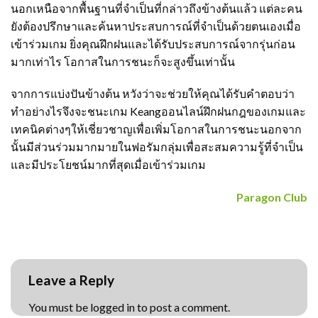
นอกเหนือจากพื้นฐานที่จำเป็นที่กล่าวถึงข้างต้นแล้ว แต่ละคน
ยังต้องปรึกษาและค้นหาประสบการณ์ที่จำเป็นด้วยตนเองเมื่อ
เข้าร่วมเกม ยิ่งคุณฝึกฝนและได้รับประสบการณ์จากรุ่นก่อน
มากเท่าไร โอกาสในการชนะก็จะสูงขึ้นเท่านั้น
จากการแบ่งปันข้างต้น หวังว่าจะช่วยให้คุณได้รับคำตอบว่า
ทำอย่างไรจึงจะชนะเกม Keangออนไลน์ฝึกฝนกฎของเกมและ
เทคนิคต่างๆให้เชี่ยวชาญเพื่อเพิ่มโอกาสในการชนะนอกจาก
นั้นมีส่วนร่วมมากมายในฟอรัมกลุ่มเพื่อสะสมความรู้ที่จำเป็น
และมีประโยชน์มากที่สุดเมื่อเข้าร่วมเกม
Paragon Club
Leave a Reply
You must be logged in to post a comment.