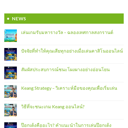
NEWS
เล่นเกมรับมหารางวัล – ฉลองเทศกาลสงกรานต์
ปัจจัยที่ทำให้คุณเสียทุกอย่างเมื่อเล่นคาสิโนออนไลน์
สัมผัสประสบการณ์ชนะโผงผางอย่างอ่อนโยน
Keang Strategy – วิเคราะห์มือของคุณเพื่อเริ่มเล่น
วิธีที่จะชนะเกม Keang ออนไลน์?
ป๊อกเด้งคืออะไร? คำแนะนำในการเล่นป๊อกเด้ง