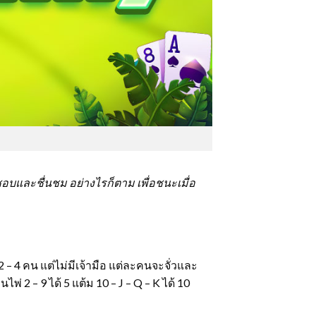
นชอบและชื่นชม อย่างไรก็ตาม เพื่อชนะเมื่อ
 – 4 คน แต่ไม่มีเจ้ามือ แต่ละคนจะจั่วและ
 – 9 ได้ 5 แต้ม 10 – J – Q – K ได้ 10