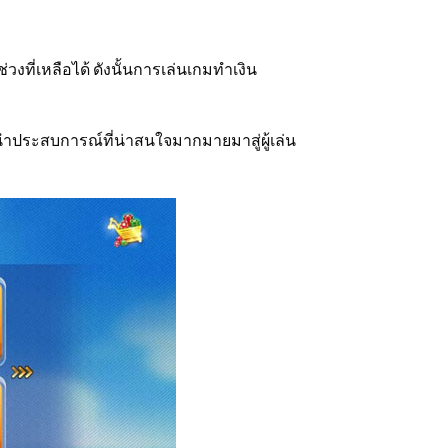
งที่เหลือได้ ดังนั้นการเล่นเกมทำเงิน
นำประสบการณ์ที่น่าสนใจมากมายมาสู่ผู้เล่น