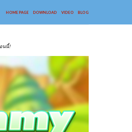
HOME PAGE
DOWNLOAD
VIDEO
BLOG
นนี้!