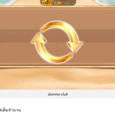
dummy club
ไพ่เต็มจำนวน