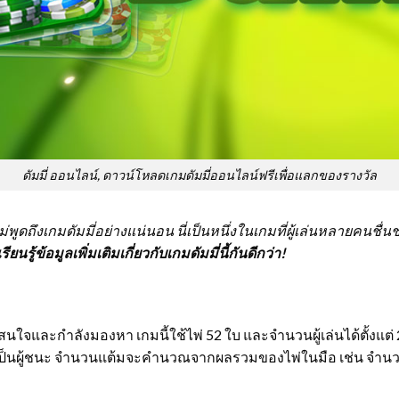
ดัมมี่ ออนไลน์, ดาวน์โหลดเกมดัมมี่ออนไลน์ฟรีเพื่อแลกของรางวัล
่พูดถึงเกมดัมมี่อย่างแน่นอน นี่เป็นหนึ่งในเกมที่ผู้เล่นหลายคนชื่
เรียนรู้ข้อมูลเพิ่มเติมเกี่ยวกับเกมดัมมี่นี้กันดีกว่า!
นใจและกำลังมองหา เกมนี้ใช้ไพ่ 52 ใบ และจำนวนผู้เล่นได้ตั้งแต่ 2
ป็นผู้ชนะ จำนวนแต้มจะคำนวณจากผลรวมของไพ่ในมือ เช่น จำนวนไพ่ 2