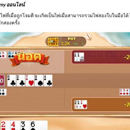
my ออนไลน์
ี
ไพ่ที่เมื่อถูกโจมตี จะเกิดเป็นไพ่เมื่อสามารถรวมไพ่สองใบในมือได้
กสองครั้ง