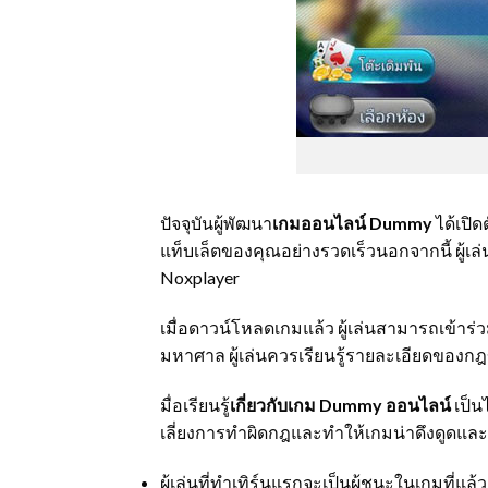
ปัจจุบันผู้พัฒนา
เกมออนไลน์ Dummy
ได้เปิ
แท็บเล็ตของคุณอย่างรวดเร็วนอกจากนี้ ผู้
Noxplayer
เมื่อดาวน์โหลดเกมแล้ว ผู้เล่นสามารถเข้าร่
มหาศาล ผู้เล่นควรเรียนรู้รายละเอียดของก
มื่อเรียนรู้
เกี่ยวกับเกม Dummy ออนไลน์
เป็น
เลี่ยงการทำผิดกฎและทำให้เกมน่าดึงดูดและน่าดึ
ผู้เล่นที่ทำเทิร์นแรกจะเป็นผู้ชนะในเกมที่แล้