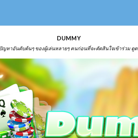
DUMMY
หาอันดับต้นๆ ของผู้เล่นหลายๆ คนก่อนที่จะตัดสินใจเข้าร่วม ดูตอ