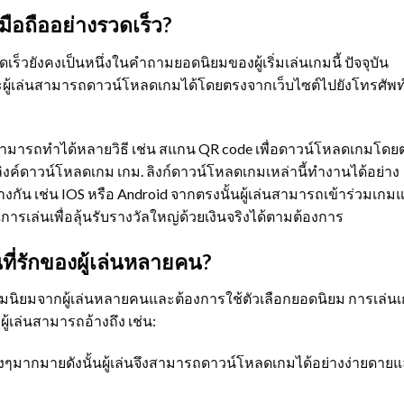
ือถืออย่างรวดเร็ว?
็วยังคงเป็นหนึ่งในคำถามยอดนิยมของผู้เริ่มเล่นเกมนี้ ปัจจุบัน
ะผู้เล่นสามารถดาวน์โหลดเกมได้โดยตรงจากเว็บไซต์ไปยังโทรศัพท
สามารถทำได้หลายวิธี เช่น สแกน QR code เพื่อดาวน์โหลดเกมโดย
ลิงค์ดาวน์โหลดเกม เกม. ลิงก์ดาวน์โหลดเกมเหล่านี้ทำงานได้อย่าง
งกัน เช่น IOS หรือ Android จากตรงนั้นผู้เล่นสามารถเข้าร่วมเกม
การเล่นเพื่อลุ้นรับรางวัลใหญ่ด้วยเงินจริงได้ตามต้องการ
ี่รักของผู้เล่นหลายคน?
ามนิยมจากผู้เล่นหลายคนและต้องการใช้ตัวเลือกยอดนิยม การเล่น
ู้เล่นสามารถอ้างถึง เช่น:
างๆมากมายดังนั้นผู้เล่นจึงสามารถดาวน์โหลดเกมได้อย่างง่ายดาย