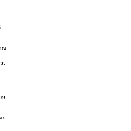
์
ตรง
และ
เกม
และ