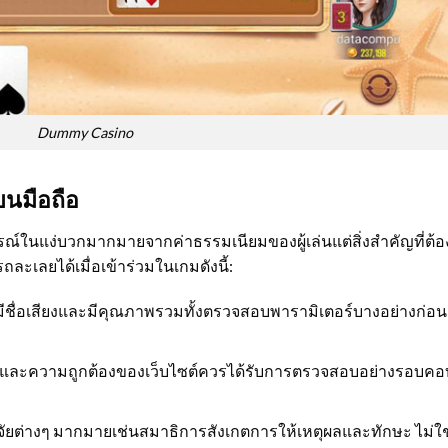
Dummy Casino
่บนมือถือ
รณ์ในแง่บวกมากมายจากค่าธรรมเนียมของผู้เล่นแต่สิ่งสำคัญที่ต้
ะเลยได้เมื่อเข้าร่วมในเกมดังนี้:
ี่มีชื่อเสียงและมีคุณภาพรวมทั้งตรวจสอบพารามิเตอร์บางอย่างก่อน
นและความถูกต้องของเว็บไซต์ควรได้รับการตรวจสอบอย่างรอบคอ
าปัจจัยต่างๆ มากมายเช่นสมาธิการสังเกตการให้เหตุผลและทักษะ ไม่ใช