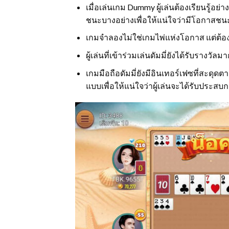
เมื่อเล่นเกม Dummy ผู้เล่นต้องเรียนรู้
ชนะบางอย่างเพื่อให้แน่ใจว่ามีโอกาสชนะ
เกมจำลองไม่ใช่เกมไพ่แห่งโอกาส แต่ต้
ผู้เล่นที่เข้าร่วมเล่นดัมมี่ยังได้รับราง
เกมมือถือดัมมี่ยังมีอินเทอร์เฟซที่สะดุ
แบบเพื่อให้แน่ใจว่าผู้เล่นจะได้รับประสบก