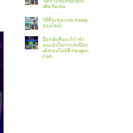
วิเคราะห์มือของคุณ
เพื่อเริ่มเล่น
วิธีที่จะชนะเกม Keang
ออนไลน์?
ป๊อกเด้งคืออะไร? คำ
แนะนำในการเล่นป๊อก
เด้งออนไลน์ที่ Paragon
Club