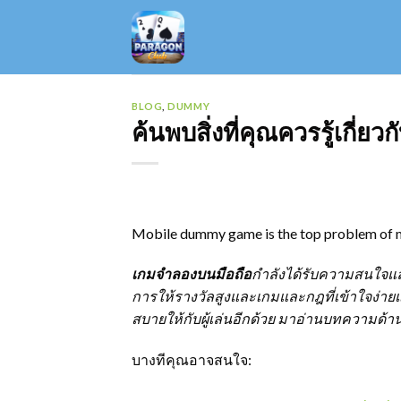
Skip
to
content
BLOG
,
DUMMY
ค้นพบสิ่งที่คุณควรรู้เกี่ยวก
Mobile dummy game is the top problem of ma
เกมจำลองบนมือถือ
กำลังได้รับความสนใจและเ
การให้รางวัลสูงและเกมและกฎที่เข้าใจง่าย
สบายให้กับผู้เล่นอีกด้วย มาอ่านบทความด้านล่าง
บางทีคุณอาจสนใจ: