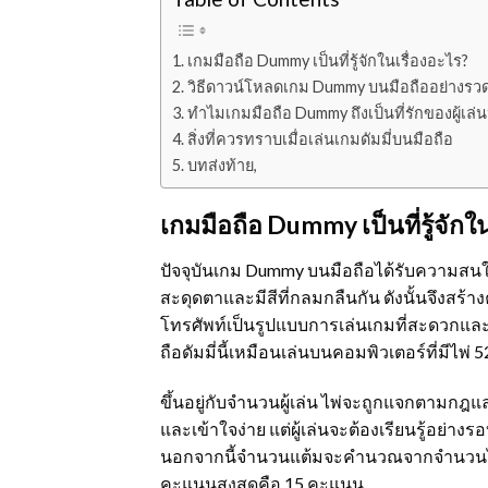
เกมมือถือ Dummy เป็นที่รู้จักในเรื่องอะไร?
วิธีดาวน์โหลดเกม Dummy บนมือถืออย่างรวด
ทำไมเกมมือถือ Dummy ถึงเป็นที่รักของผู้เล
สิ่งที่ควรทราบเมื่อเล่นเกมดัมมี่บนมือถือ
บทส่งท้าย,
เกมมือถือ Dummy เป็นที่รู้จักใ
ปัจจุบันเกม Dummy บนมือถือได้รับความสนใ
สะดุดตาและมีสีที่กลมกลืนกัน ดังนั้นจึงสร้าง
โทรศัพท์เป็นรูปแบบการเล่นเกมที่สะดวกและใ
ถือดัมมี่นี้เหมือนเล่นบนคอมพิวเตอร์ที่มีไพ่
ขึ้นอยู่กับจำนวนผู้เล่น ไพ่จะถูกแจกตามกฎแ
และเข้าใจง่าย แต่ผู้เล่นจะต้องเรียนรู้อย่าง
นอกจากนี้จำนวนแต้มจะคำนวณจากจำนวนไพ่ในม
คะแนนสูงสุดคือ 15 คะแนน