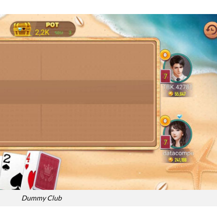
Dummy Club