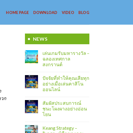
HOME PAGE
DOWNLOAD
VIDEO
BLOG
NEWS
เล่นเกมรับมหารางวัล –
ฉลองเทศกาล
สงกรานต์
ปัจจัยที่ทำให้คุณเสียทุก
อย่างเมื่อเล่นคาสิโน
ออนไลน์
า
ดวก
สัมผัสประสบการณ์
ชนะโผงผางอย่างอ่อน
โยน
Keang Strategy –